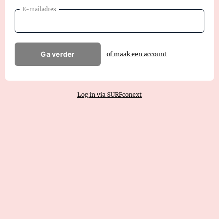
E-mailadres
Ga verder
of maak een account
Log in via SURFconext