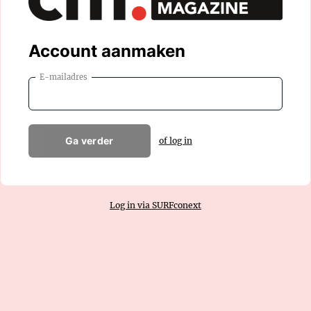
Account aanmaken
E-mailadres
Ga verder
of log in
Log in via SURFconext