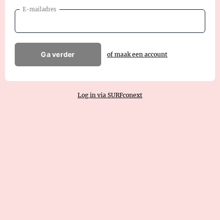
E-mailadres
Ga verder
of maak een account
Log in via SURFconext