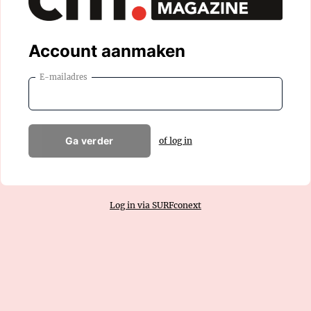
Account aanmaken
E-mailadres
Ga verder
of log in
Log in via SURFconext