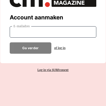
Account aanmaken
E-mailadres
Ga verder
of log in
Log in via SURFconext