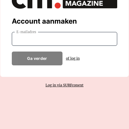
Account aanmaken
E-mailadres
Ga verder
of log in
Log in via SURFconext