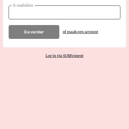
E-mailadres
Ga verder
of maak een account
Log in via SURFconext