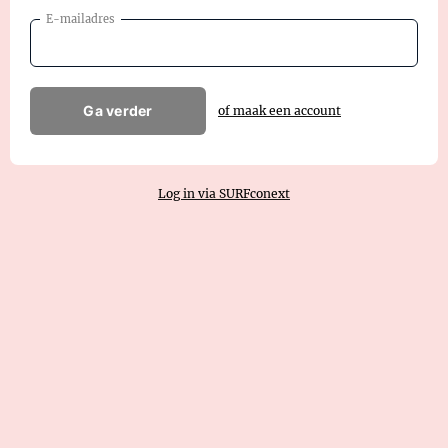
E-mailadres
Ga verder
of maak een account
Log in via SURFconext