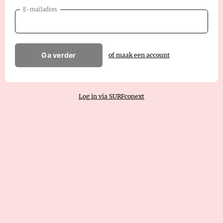
E-mailadres
Ga verder
of maak een account
Log in via SURFconext