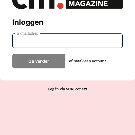
Inloggen
E-mailadres
Ga verder
of maak een account
Log in via SURFconext