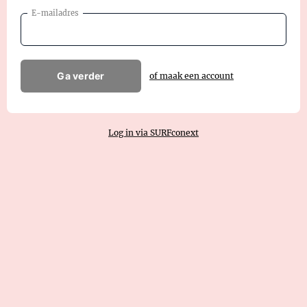
E-mailadres
Ga verder
of maak een account
Log in via SURFconext