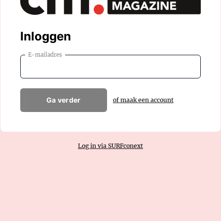
Inloggen
E-mailadres
Ga verder
of maak een account
Log in via SURFconext