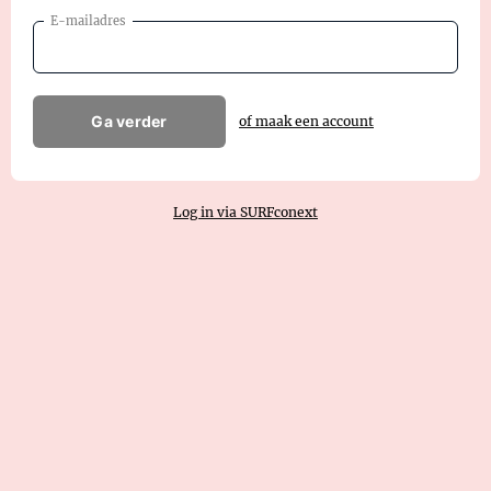
E-mailadres
Ga verder
of maak een account
Log in via SURFconext