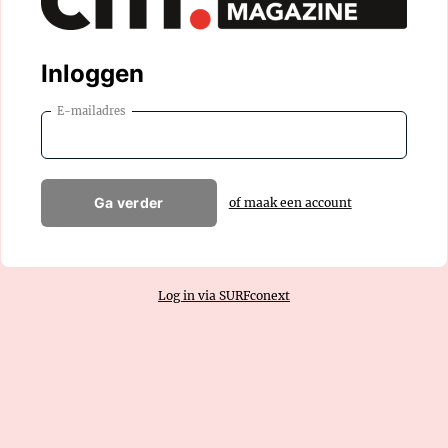
Inloggen
E-mailadres
Ga verder
of maak een account
Log in via SURFconext