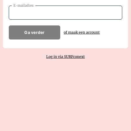
E-mailadres
Ga verder
of maak een account
Log in via SURFconext