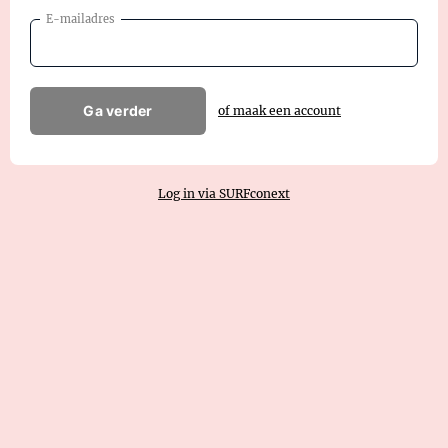
E-mailadres
Ga verder
of maak een account
Log in via SURFconext