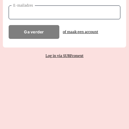
E-mailadres
Ga verder
of maak een account
Log in via SURFconext