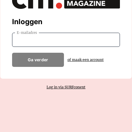
Inloggen
E-mailadres
Ga verder
of maak een account
Log in via SURFconext