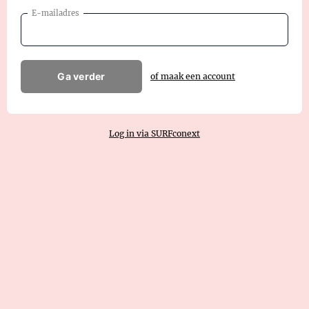
E-mailadres
Ga verder
of maak een account
Log in via SURFconext