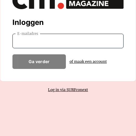
Inloggen
E-mailadres
Ga verder
of maak een account
Log in via SURFconext