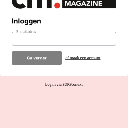
Inloggen
E-mailadres
Ga verder
of maak een account
Log in via SURFconext