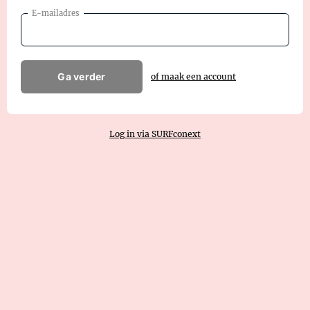
E-mailadres
Ga verder
of maak een account
Log in via SURFconext