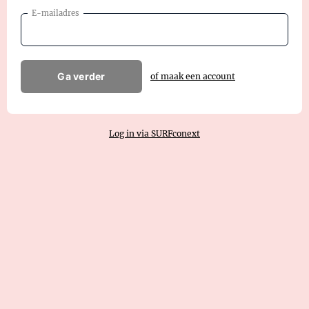
E-mailadres
Ga verder
of maak een account
Log in via SURFconext