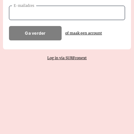
E-mailadres
Ga verder
of maak een account
Log in via SURFconext