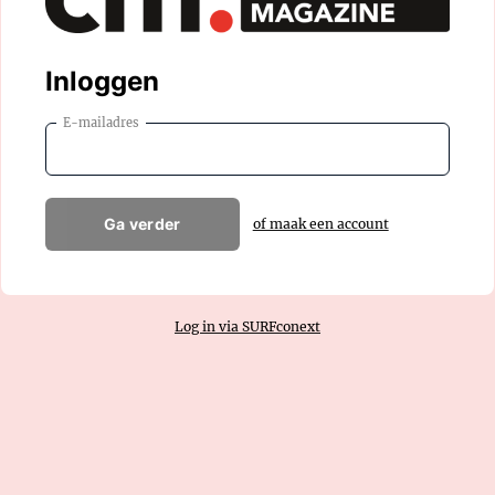
Inloggen
E-mailadres
Ga verder
of maak een account
Log in via SURFconext