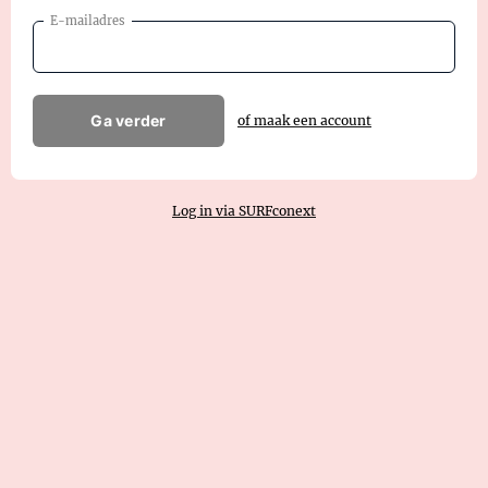
E-mailadres
Ga verder
of maak een account
Log in via SURFconext