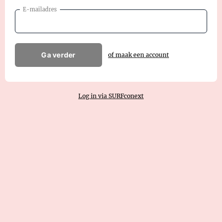
E-mailadres
Ga verder
of maak een account
Log in via SURFconext