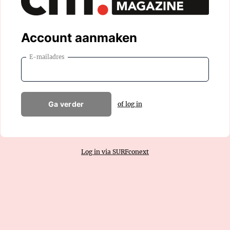
Account aanmaken
E-mailadres
Ga verder
of log in
Log in via SURFconext