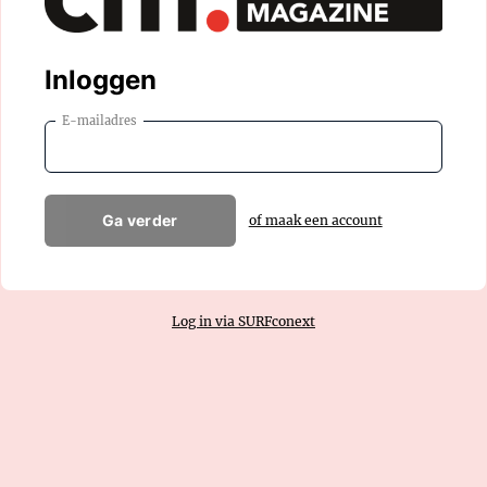
Inloggen
E-mailadres
Ga verder
of maak een account
Log in via SURFconext