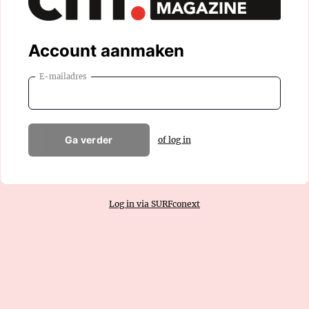
Account aanmaken
E-mailadres
Ga verder
of log in
Log in via SURFconext