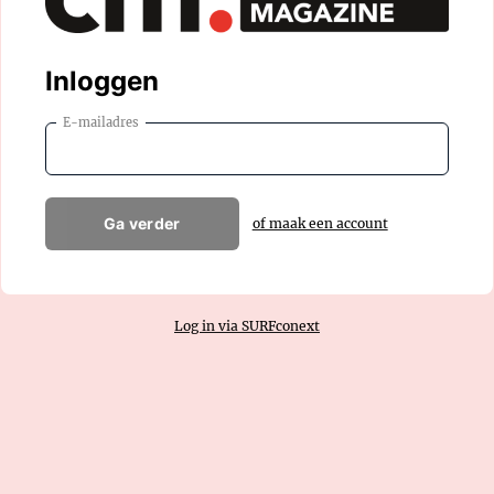
Inloggen
E-mailadres
Ga verder
of maak een account
Log in via SURFconext