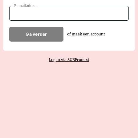
E-mailadres
Ga verder
of maak een account
Log in via SURFconext