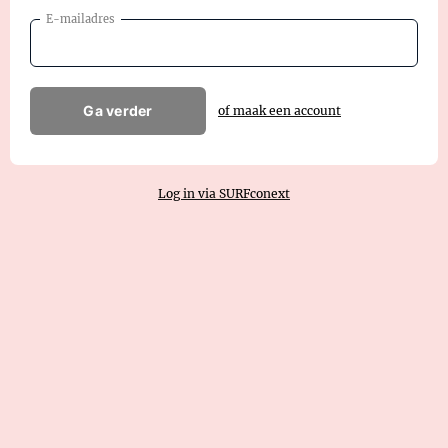
E-mailadres
Ga verder
of maak een account
Log in via SURFconext