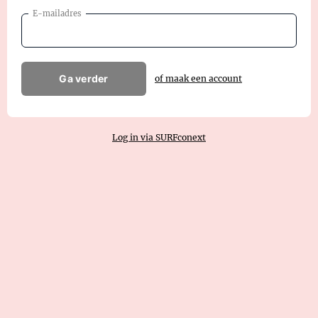
E-mailadres
Ga verder
of maak een account
Log in via SURFconext