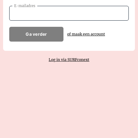
E-mailadres
Ga verder
of maak een account
Log in via SURFconext