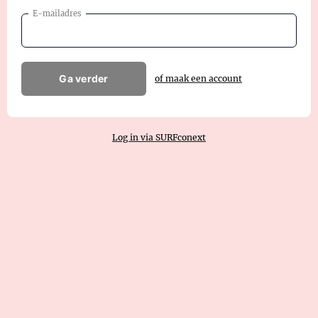
E-mailadres
Ga verder
of maak een account
Log in via SURFconext