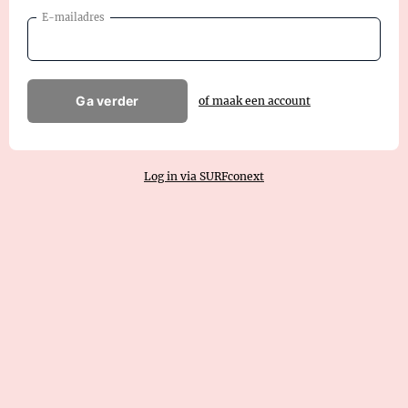
E-mailadres
Ga verder
of maak een account
Log in via SURFconext