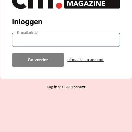
Inloggen
E-mailadres
Ga verder
of maak een account
Log in via SURFconext