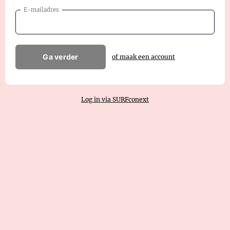
E-mailadres
Ga verder
of maak een account
Log in via SURFconext