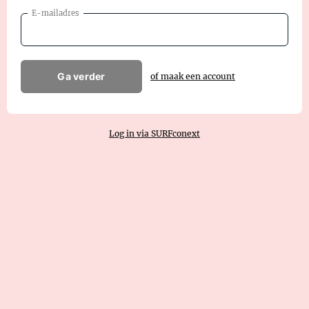
E-mailadres
Ga verder
of maak een account
Log in via SURFconext