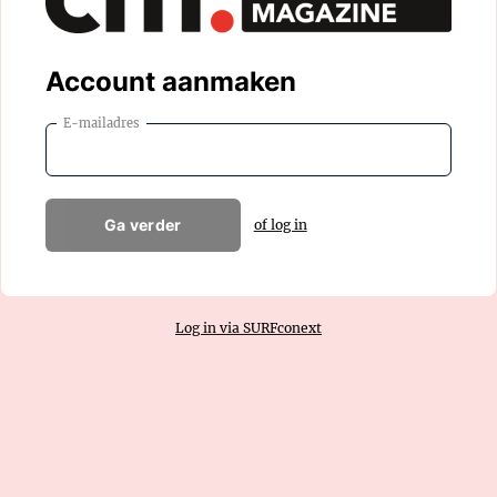
Account aanmaken
E-mailadres
Ga verder
of log in
Log in via SURFconext