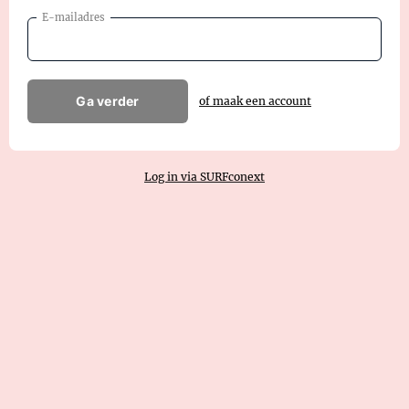
E-mailadres
Ga verder
of maak een account
Log in via SURFconext