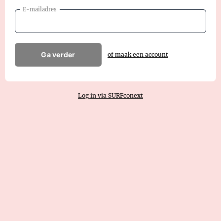
E-mailadres
Ga verder
of maak een account
Log in via SURFconext