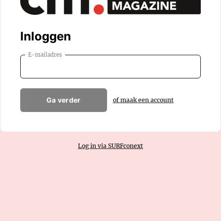
Inloggen
E-mailadres
Ga verder
of maak een account
Log in via SURFconext