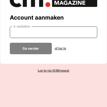
Account aanmaken
E-mailadres
Ga verder
of log in
Log in via SURFconext