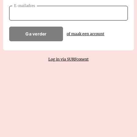
E-mailadres
Ga verder
of maak een account
Log in via SURFconext