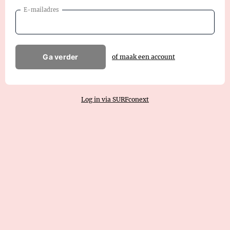
E-mailadres
Ga verder
of maak een account
Log in via SURFconext