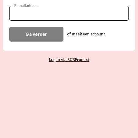
E-mailadres
Ga verder
of maak een account
Log in via SURFconext