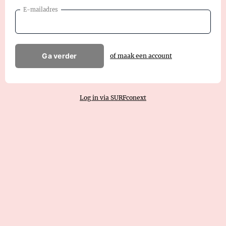
E-mailadres
Ga verder
of maak een account
Log in via SURFconext