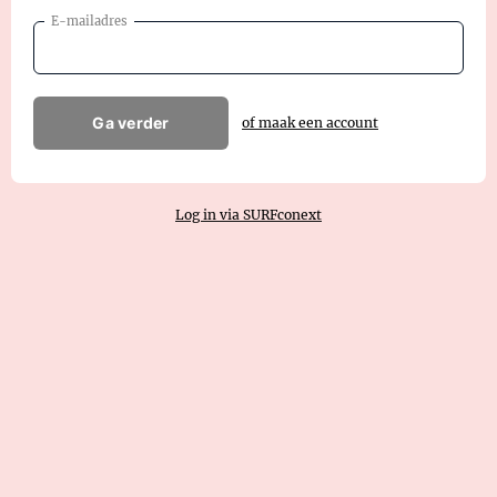
E-mailadres
Ga verder
of maak een account
Log in via SURFconext